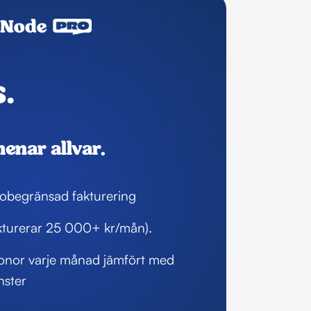
. 
enar allvar.
 obegränsad fakturering
kturerar 25 000+ kr/mån).
ronor varje månad jämfört med 
nster