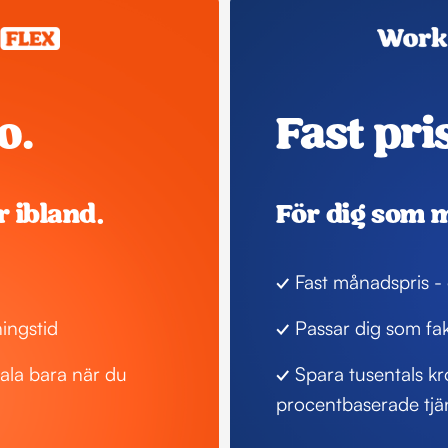
o. 
Fast pris
r ibland.
För dig som m
✓
 Fast månadspris -
ningstid
✓
 Passar dig som fa
tala bara när du 
✓
 Spara tusentals k
procentbaserade tjä