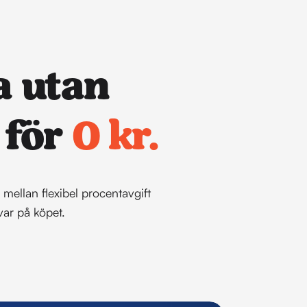
a utan 
för 
0 kr.
mellan flexibel procentavgift 
var på köpet.