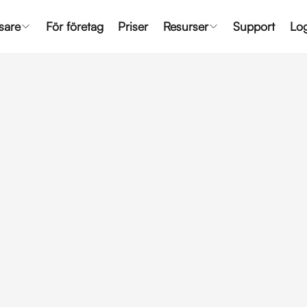
nsare
För företag
Priser
Resurser
Support
Log