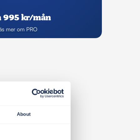
n 995 kr/mån
äs mer om PRO
About