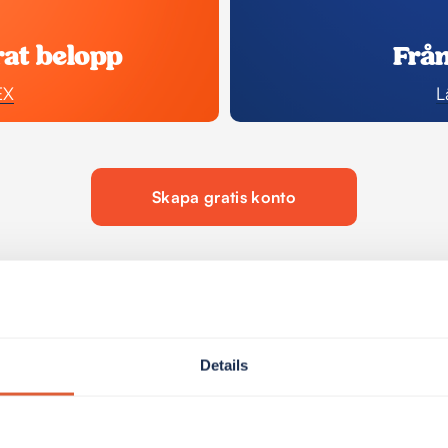
rat belopp
Frå
EX
L
Skapa gratis konto
Details