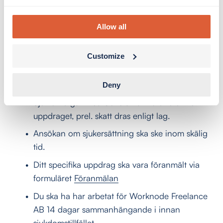
dokumenten är korrekt och fullständigt ifyllda. 
Därefter hanterar försäkringskassan ditt ärende. 
Allow all
Worknode tillämpar en karensdag.
Customize
Vid sjukdom ska du samma dag sjukanmäla dig 
till din uppdragsgivare samt via 
Sjuk-
Friskanmälan
Deny
Sjuklön utgår med 80% av din bruttolön för 
uppdraget, prel. skatt dras enligt lag.
Ansökan om sjukersättning ska ske inom skälig 
tid.
Ditt specifika uppdrag ska vara föranmält via 
formuläret 
Föranmälan
Du ska ha har arbetat för Worknode Freelance 
AB 14 dagar sammanhängande i innan 
sjukdomstillfället.