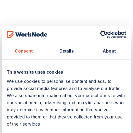
Consent
Details
About
Ansökan om 
This website uses cookies
We use cookies to personalise content and ads, to
sjuklön
provide social media features and to analyse our traffic.
We also share information about your use of our site with
our social media, advertising and analytics partners who
may combine it with other information that you’ve
Som din arbetsgivare under uppdrag ansvarar vi för 
provided to them or that they’ve collected from your use
sjukdagar 2 till 14 av din sjuklön förutsatt att 
of their services.
nedanstående villkor är uppfyllda samt att 